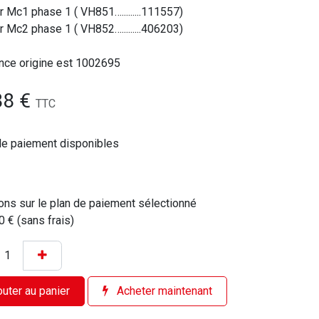
r Mc1 phase 1 ( VH851….........111557)
r Mc2 phase 1 ( VH852….........406203)
nce origine est 1002695
88
€
TTC
de paiement disponibles
ons sur le plan de paiement sélectionné
0 € (sans frais)
uter au panier
Acheter maintenant