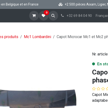
 Belgique et en France
+2 500 pièces Aixam, Ligier, Micr
0
cueil
Boutique vsp
Blog
A propos
Aide
+32 69 84 04 90
Françai
es produits
Mc1 Lombardini
Capot Microcar Mc1 et Mc2 p
Nr. article
En st
Capo
phas
Capot Mic
adaptabe 