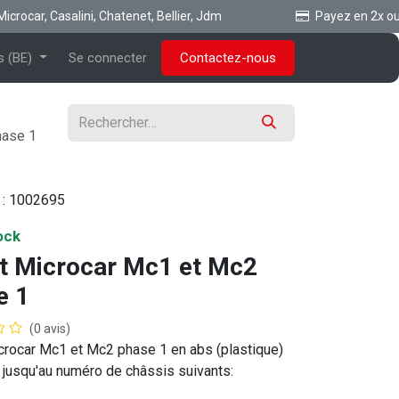
ocar, Casalini, Chatenet, Bellier, Jdm
Payez en 2x ou 3x
s (BE)
Se connecter
Contactez-nous
hase 1
 :
1002695
ock
t Microcar Mc1 et Mc2
e 1
(0 avis)
rocar Mc1 et Mc2 phase 1 en abs (plastique)
jusqu'au numéro de châssis suivants: