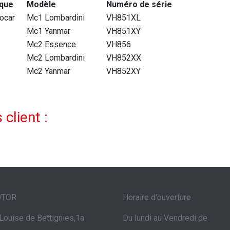
que
Modèle
Numéro de série
ocar
Mc1 Lombardini
VH851XL
Mc1 Yanmar
VH851XY
Mc2 Essence
VH856
Mc2 Lombardini
VH852XX
Mc2 Yanmar
VH852XY
 client :
OTOR
Horaire d'ouverture
Louise de Bettignies,1a
Du lundi au Vendredi de