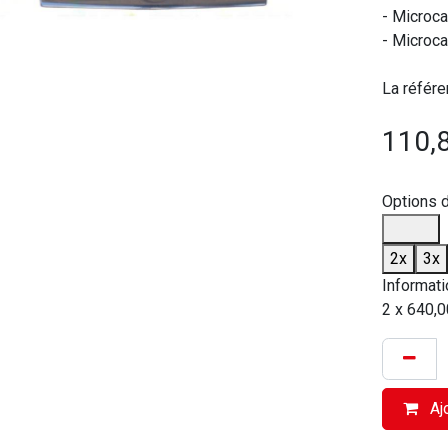
- Microca
- Microca
La référe
110,
Options 
2x
3x
Informati
2 x 640,0
Ajo